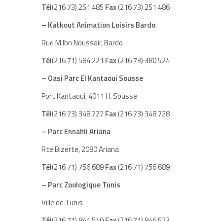
Tél
(216 73) 251 485
Fax
(216 73) 251 486
– Katkout Animation Loisirs Bardo
Rue M.Ibn Noussair, Bardo
Tél
(216 71) 584 221
Fax
(216 73) 380 524
– Oasi Parc El Kantaoui Sousse
Port Kantaoui, 4011 H. Sousse
Tél
(216 73) 348 727
Fax
(216 73) 348 728
– Parc Ennahli Ariana
Rte Bizerte, 2080 Ariana
Tél
(216 71) 756 689
Fax
(216 71) 756 689
– Parc Zoologique Tunis
Ville de Tunis
Tél
(216 71) 841 540
Fax
(216 71) 846 523