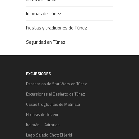
Idiomas de Túnez
Fiestas y tradiciones de Túnez
Seguridad en Túnez
EXCURSIONES
Escenarios de Star Wars en Túnez
Excursiones al Desierto de Túnez
Casas trogloditas de Matmata
El oasis de Tozeur
Kairuán – Kairouan
Lago Salado Chott El Jerid