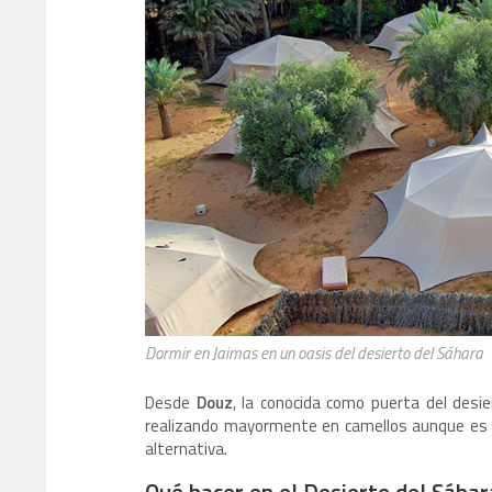
Dormir en Jaimas en un oasis del desierto del Sáhara
Desde
Douz
, la conocida como puerta del desi
realizando mayormente en camellos aunque es p
alternativa.
Qué hacer en el Desierto del Sáhar