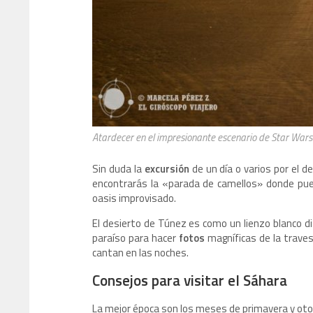
Atardecer en el impresionante escenario de Star Wars
Sin duda la
excursión
de un día o varios por el d
encontrarás la «parada de camellos» donde pued
oasis improvisado.
El desierto de Túnez es como un lienzo blanco d
paraíso para hacer
fotos
magníficas de la travesí
cantan en las noches.
Consejos para visitar el Sáhara
La mejor época son los meses de primavera y otoño