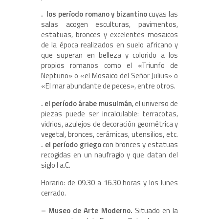
. los período romano y bizantino
cuyas las
salas acogen esculturas, pavimentos,
estatuas, bronces y excelentes mosaicos
de la época realizados en suelo africano y
que superan en belleza y colorido a los
propios romanos como el «Triunfo de
Neptuno» o «el Mosaico del Señor Julius» o
«El mar abundante de peces», entre otros.
. el período árabe musulmán
, el universo de
piezas puede ser incalculable: terracotas,
vidrios, azulejos de decoración geométrica y
vegetal, bronces, cerámicas, utensilios, etc.
. el período griego
con bronces y estatuas
recogidas en un naufragio y que datan del
siglo I a.C.
Horario: de 09.30 a 16.30 horas y los lunes
cerrado.
– Museo de Arte Moderno.
Situado en la