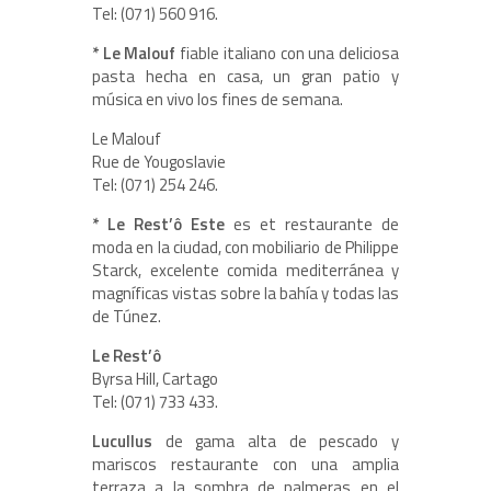
Tel: (071) 560 916.
* Le Malouf
fiable italiano con una deliciosa
pasta hecha en casa, un gran patio y
música en vivo los fines de semana.
Le Malouf
Rue de Yougoslavie
Tel: (071) 254 246.
* Le Rest’ô Este
es et restaurante de
moda en la ciudad, con mobiliario de Philippe
Starck, excelente comida mediterránea y
magníficas vistas sobre la bahía y todas las
de Túnez.
Le Rest’ô
Byrsa Hill, Cartago
Tel: (071) 733 433.
Lucullus
de gama alta de pescado y
mariscos restaurante con una amplia
terraza a la sombra de palmeras en el